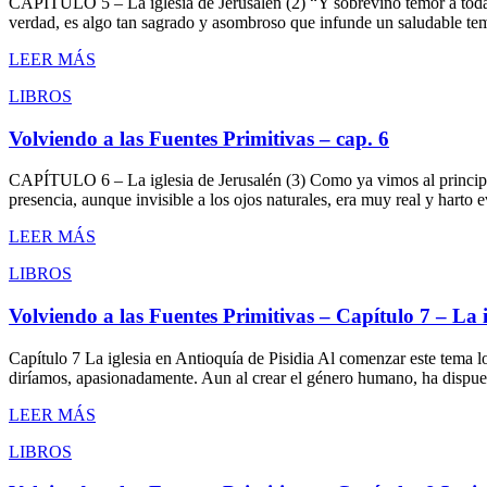
CAPÍTULO 5 – La iglesia de Jerusalén (2) “Y sobrevino temor a toda p
verdad, es algo tan sagrado y asombroso que infunde un saludable te
LEER MÁS
LIBROS
Volviendo a las Fuentes Primitivas – cap. 6
CAPÍTULO 6 – La iglesia de Jerusalén (3) Como ya vimos al principio,
presencia, aunque invisible a los ojos naturales, era muy real y harto
LEER MÁS
LIBROS
Volviendo a las Fuentes Primitivas – Capítulo 7 – La i
Capítulo 7 La iglesia en Antioquía de Pisidia Al comenzar este tema l
diríamos, apasionadamente. Aun al crear el género humano, ha dispues
LEER MÁS
LIBROS