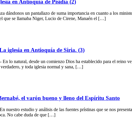
lesia en Antioquía de Pisidia (2)
enza dándonos un pantallazo de suma importancia en cuanto a los minister
 el que se llamaba Niger, Lucio de Cirene, Manaén el […]
 iglesia en Antioquía de Siria. (3)
En lo natural, desde un comienzo Dios ha establecido para el reino veg
no verdadero, y toda iglesia normal y sana, […]
rnabé, el varón bueno y lleno del Espíritu Santo
uestro estudio y análisis de las fuentes prístinas que se nos presenta
 época. No cabe duda de que […]