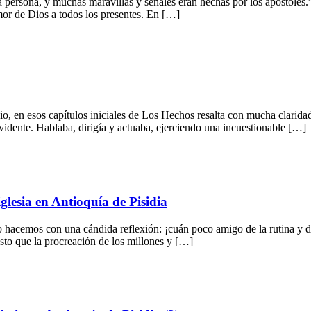
ersona, y muchas maravillas y señales eran hechas por los apóstoles.”
mor de Dios a todos los presentes. En […]
 en esos capítulos iniciales de Los Hechos resalta con mucha claridad e
 evidente. Hablaba, dirigía y actuaba, ejerciendo una incuestionable […]
glesia en Antioquía de Pisidia
o hacemos con una cándida reflexión: ¡cuán poco amigo de la rutina y de
to que la procreación de los millones y […]