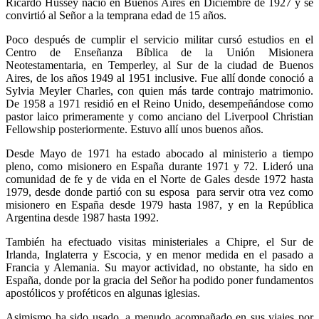
Ricardo Hussey nació en Buenos Aires en Diciembre de 1927 y se
convirtió al Señor a la temprana edad de 15 años.
Poco después de cumplir el servicio militar cursó estudios en el
Centro de Enseñanza Bíblica de la Unión Misionera
Neotestamentaria, en Temperley, al Sur de la ciudad de Buenos
Aires, de los años 1949 al 1951 inclusive. Fue allí donde conoció a
Sylvia Meyler Charles, con quien más tarde contrajo matrimonio.
De 1958 a 1971 residió en el Reino Unido, desempeñándose como
pastor laico primeramente y como anciano del Liverpool Christian
Fellowship posteriormente. Estuvo allí unos buenos años.
Desde Mayo de 1971 ha estado abocado al ministerio a tiempo
pleno, como misionero en España durante 1971 y 72. Lideró una
comunidad de fe y de vida en el Norte de Gales desde 1972 hasta
1979, desde donde partió con su esposa para servir otra vez como
misionero en España desde 1979 hasta 1987, y en la República
Argentina desde 1987 hasta 1992.
También ha efectuado visitas ministeriales a Chipre, el Sur de
Irlanda, Inglaterra y Escocia, y en menor medida en el pasado a
Francia y Alemania. Su mayor actividad, no obstante, ha sido en
España, donde por la gracia del Señor ha podido poner fundamentos
apostólicos y proféticos en algunas iglesias.
Asimismo ha sido usado, a menudo acompañado en sus viajes por