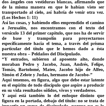
dos ángeles con vestiduras blancas, afirmando que
de la misma manera en que le habían visto ser
transportado al cielo, así habría de venir otra vez.
(Los Hechos 1: 11)
Así las cosas, y habiendo ellos emprendido el camino
a Jerusalén, nos encontramos con el texto del
versículo 13 del primer capítulo, que nos ha de servir
de base y trampolín para proyectarnos
específicamente hacia el tema, a través del prisma
particular del título que le hemos dado a ésta
nuestra obra – Peldaños del Discipulado.
“Y entrados, subieron al aposento alto, donde
moraban Pedro y Jacobo, Juan, Andrés, Felipe,
Tomás, Bartolomé, Mateo, Jacobo hijo de Alfeo,
Simón el Zelote y Judas, hermano de Jacobo-”
Aquí tenemos, en figura, algo que debe estar latente
en el espíritu de todo discípulo que aspire a producir
en su vida resultados sólidos, vivos y verdaderos.
Y aquí está también lo del enfoque distinto que
figura en la portada, debajo del título: no se trata de
impartir un curso de discipulado, porque eso es lo