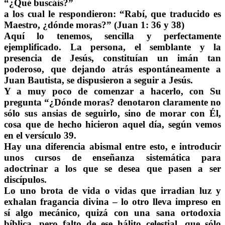
“¿Qué buscáis?”
a los cual le respondieron: “Rabí, que traducido es
Maestro, ¿dónde moras?” (Juan 1: 36 y 38)
Aquí lo tenemos, sencilla y perfectamente
ejemplificado. La persona, el semblante y la
presencia de Jesús, constituían un imán tan
poderoso, que dejando atrás espontáneamente a
Juan Bautista, se dispusieron a seguir a Jesús.
Y a muy poco de comenzar a hacerlo, con Su
pregunta “¿Dónde moras? denotaron claramente no
sólo sus ansias de seguirlo, sino de morar con Él,
cosa que de hecho hicieron aquel día, según vemos
en el versículo 39.
Hay una diferencia abismal entre esto, e introducir
unos cursos de enseñanza sistemática para
adoctrinar a los que se desea que pasen a ser
discípulos.
Lo uno brota de vida o vidas que irradian luz y
exhalan fragancia divina – lo otro lleva impreso en
sí algo mecánico, quizá con una sana ortodoxia
bíblica, pero falto de ese hálito celestial, que sólo