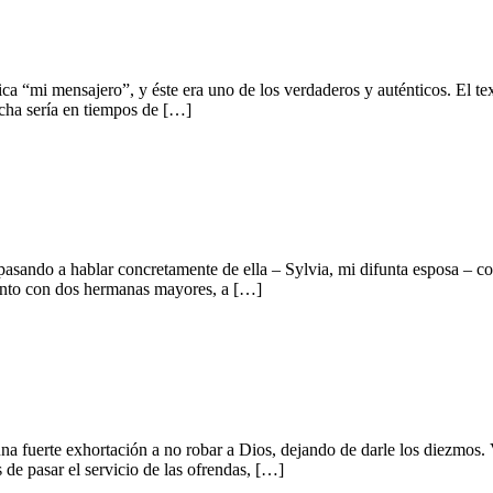
ca “mi mensajero”, y éste era uno de los verdaderos y auténticos. El te
fecha sería en tiempos de […]
ando a hablar concretamente de ella – Sylvia, mi difunta esposa – co
junto con dos hermanas mayores, a […]
 fuerte exhortación a no robar a Dios, dejando de darle los diezmos. V
s de pasar el servicio de las ofrendas, […]