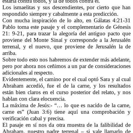
estaría contra todos, y la de todos contra él.
Los ismaelitas y sus descendientes, por cierto que han
respondido siempre y cabalmente a esta predicción.
Con mucha inspiración de lo alto, en Gálatas 4:21-31
Pablo toma este pasaje y el complementario de Génesis
21: 9-21, para trazar la alegoría del antiguo pacto que
proviene del Monte Sinaí y corresponde a la Jerusalén
terrenal, y el nuevo, que proviene de Jerusalén la de
arriba.
Sobre todo esto nos habremos de extender más adelante,
pero por ahora nos ceñimos a un par de consideraciones
adicionales al respecto.
Evidentemente, el camino por el cual optó Sara y al cual
Abraham accedió, fue el de la carne, y los resultados
están bien claros en el curso posterior del relato, y nos
hablan con clara elocuencia.
La máxima de Jesús:- “… lo que es nacido de la carne,
carne es” (Juan 3:6) tiene aquí una comprobación y
verificación cabal y precisa.
El pasaje en sí nos da otra muestra de la falibilidad de
Abraham, nuestro padre terrenal – si vale llamarlo de