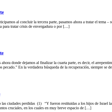
te
l concluir la tercera parte, pasamos ahora a tratar el tema – su
a para tratar crisis de envergadura o por […]
te
dejamos al finalizar la cuarta parte, es decir, el arrepentimiento
os pecado.” En la verdadera búsqueda de la recuperación, siempre se d
e
perdidas (1) “Y fueron restituidas a los hijos de Israel las ciud
ntos cruciales, en los cuales en muy breve espacio de […]