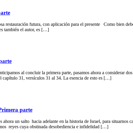
parte
 restauración futura, con aplicación para el presente Como bien debe 
es también el autor, es […]
parte
icipamos al concluir la primera parte, pasamos ahora a considerar do
capítulo 31, versículos 31 al 34. La esencia de esto es […]
Primera parte
ora un salto hacia adelante en la historia de Israel, para situarnos ca
imos reyes cuya obstinada desobediencia e infidelidad […]