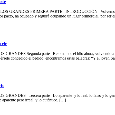
rte
DES PRIMERA PARTE INTRODUCCIÓN Volvemos atrás ahora un
jor pacto, ha ocupado y seguirá ocupando un lugar primordial, por ser e
rte
unda parte Retomamos el hilo ahora, volviendo a Samuel, el p
érsele concedido el pedido, encontramos estas palabras: “Y el joven S
te
rcera parte Lo aparente y lo real, lo falso y lo genuino Cu
o aparente pero irreal, y lo auténtico, […]