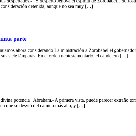
tus despertados.- “Y despertó Jehová el espíritu de Zorobabel…de Josué 
 consideración detenida, aunque no sea muy […]
uinta parte
nuamos ahora considerando La ministración a Zorobabel el gobernador.
 sus siete lámparas. En el orden neotestamentario, el candelero […]
potencia Abraham.- A primera vista, puede parecer extraño tomar a e
 en que se desvió del camino más alto, y […]