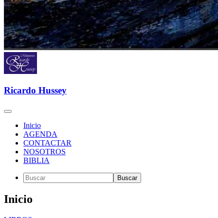
Ricardo Hussey
Inicio
AGENDA
CONTACTAR
NOSOTROS
BIBLIA
Inicio