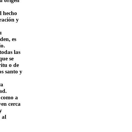
su origen
l hecho
ración y
u
den, es
io.
todas las
que se
itu o de
os santo y
ra
ad.
– como a
ven cerca
y
 al