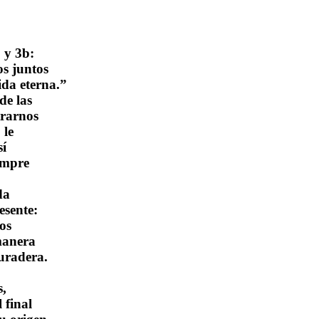
 y 3b:
os juntos
ida eterna.”
de las
trarnos
 le
sí
iempre
da
esente:
os
 manera
uradera.
s,
 final