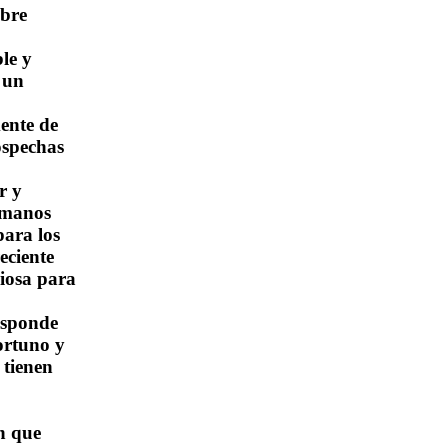
obre
le y
 un
mente de
ospechas
r y
rmanos
para los
eciente
iosa para
esponde
ortuno y
 tienen
ón que