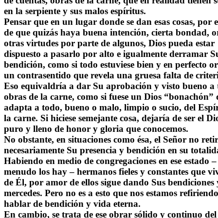
de cuentas, obras de la carne, que en realidad tienen 
en la serpiente y sus malos espíritus.
Pensar que en un lugar donde se dan esas cosas, por e
de que quizás haya buena intención, cierta bondad, o
otras virtudes por parte de algunos, Dios pueda estar
dispuesto a pasarlo por alto e igualmente derramar S
bendición, como si todo estuviese bien y en perfecto or
un contrasentido que revela una gruesa falta de criter
Eso equivaldría a dar Su aprobación y visto bueno a 
obras de la carne, como si fuese un Dios “bonachón” 
adapta a todo, bueno o malo, limpio o sucio, del Espír
la carne. Si hiciese semejante cosa, dejaría de ser el Di
puro y lleno de honor y gloria que conocemos.
No obstante, en situaciones como ésa, el Señor no reti
necesariamente Su presencia y bendición en su totalid
Habiendo en medio de congregaciones en ese estado 
menudo los hay – hermanos fieles y constantes que vi
de Él, por amor de ellos sigue dando Sus bendiciones 
mercedes. Pero no es a esto que nos estamos refiriendo
hablar de bendición y vida eterna.
En cambio, se trata de ese obrar sólido y continuo del