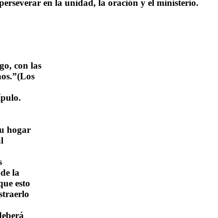
erseverar en la unidad, la oración y el ministerio.
go, con las
nos.”(Los
ípulo.
su hogar
l
s
de la
que esto
straerlo
 deberá