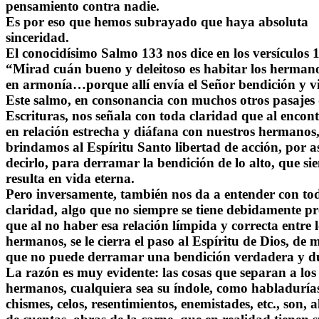
pensamiento contra nadie.
Es por eso que hemos subrayado que haya absoluta
sinceridad.
El conocidísimo Salmo 133 nos dice en los versículos 1
“Mirad cuán bueno y deleitoso es habitar los herman
en armonía…porque allí envía el Señor bendición y v
Este salmo, en consonancia con muchos otros pasajes 
Escrituras, nos señala con toda claridad que al encon
en relación estrecha y diáfana con nuestros hermanos,
brindamos al Espíritu Santo libertad de acción, por a
decirlo, para derramar la bendición de lo alto, que s
resulta en vida eterna.
Pero inversamente, también nos da a entender con to
claridad, algo que no siempre se tiene debidamente pr
que al no haber esa relación límpida y correcta entre l
hermanos, se le cierra el paso al Espíritu de Dios, de
que no puede derramar una bendición verdadera y d
La razón es muy evidente: las cosas que separan a los
hermanos, cualquiera sea su índole, como habladuría
chismes, celos, resentimientos, enemistades, etc., son, al