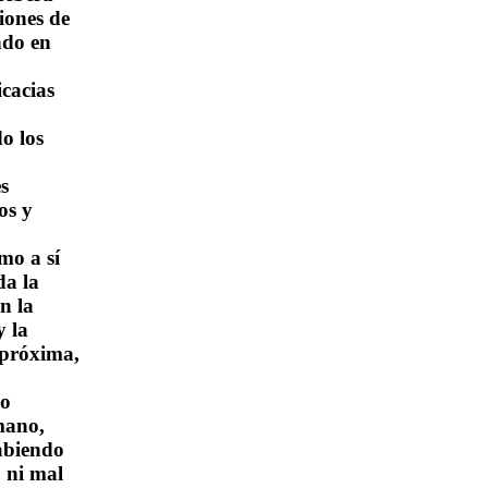
iones de
ando en
icacias
o los
s
os y
mo a sí
da la
n la
y la
 próxima,
do
mano,
abiendo
 ni mal