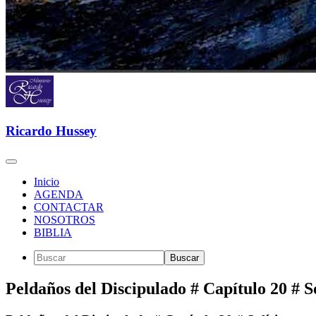
Ricardo Hussey
Inicio
AGENDA
CONTACTAR
NOSOTROS
BIBLIA
Peldaños del Discipulado # Capítulo 20 # So