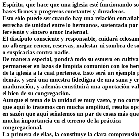
Espíritu, que hace que una iglesia esté funcionando s
bases firmes y progresos constantes y duraderos.
Esto sólo puede ser cuando hay una relación entrañab
estrecha de unidad entre lo hermanos, sustentada por
ferviente y sincero amor fraternal.
El discípulo consciente y responsable, cuidará celosa
no albergar rencor, reservas, malestar ni sombra de s
o suspicacias contra nadie.
De manera especial, pondrá todo su esmero en cultiva
permanecer en lazos de límpida comunión con los he
de la iglesia a la cual pertenece. Esto será un ejemplo 
demás, y será una muestra fidedigna de una sana y cr
maduración, y además constituirá una aportación val
el bien de su congregación.
Aunque el tema de la unidad es muy vasto, y no corr
que aquí lo tratemos con mucha amplitud, resulta op
en sazón que aquí señalemos un par de cosas más que
mucha importancia en el terreno de la práctica
congregacional.
La primera de ellas, la constituye la clara comprensi